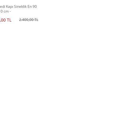
Kedi Kapı Sineklik En 90
0 cm -
i/Akordiyon)
,00 TL
2.400,00 TL