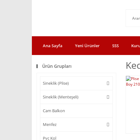
Ana Sayfa
Yeni Ürünler
SSS
Kur
Ked
Ürün Grupları
Sineklik (Plise)
Sineklik (Menteşeli)
Cam Balkon
Menfez
Pvc Kol