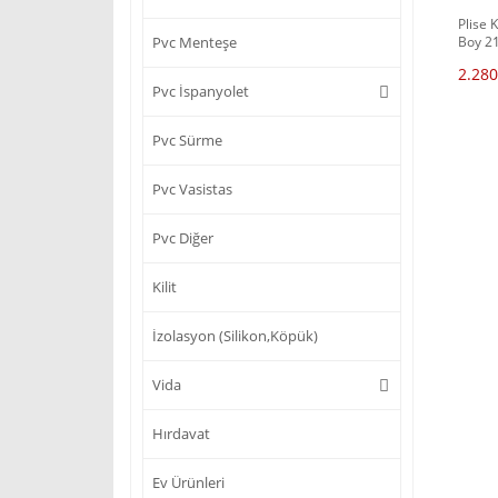
Plise 
Boy 21
Pvc Menteşe
(Pilel
2.280
Pvc İspanyolet
Pvc Sürme
Pvc Vasistas
Pvc Diğer
Kilit
İzolasyon (Silikon,Köpük)
Vida
Hırdavat
Ev Ürünleri