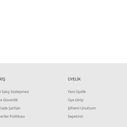
RİŞ
ÜYELİK
i Satış Sözleşmesi
Yeni Üyelik
 ve Güvenlik
Üye Girişi
 İade Şartları
Şifremi Unuttum
Veriler Politikası
Sepetiniz