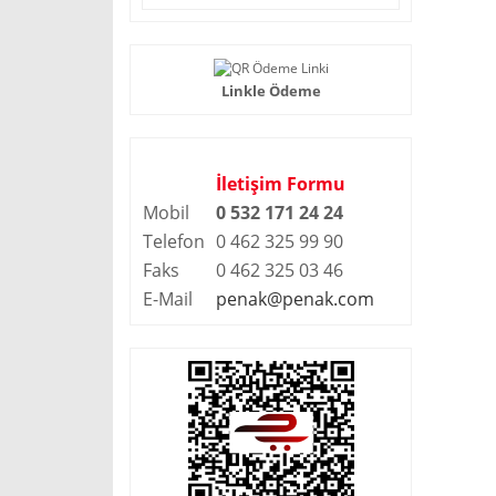
Linkle Ödeme
İletişim Formu
Mobil
0 532 171 24 2
4
Telefon
0 462 325 99 90
Faks
0 462 325 03 46
E-Mail
penak@penak.com