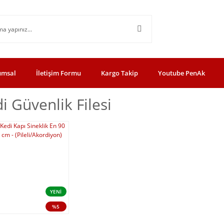
umsal
İletişim Formu
Kargo Takip
Youtube PenAk
i Güvenlik Filesi
YENİ
%5