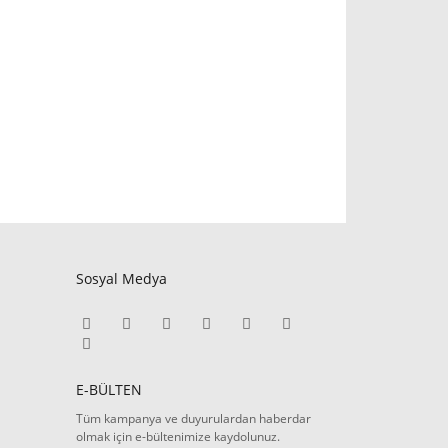
Sosyal Medya
E-BÜLTEN
Tüm kampanya ve duyurulardan haberdar
olmak için e-bültenimize kaydolunuz.