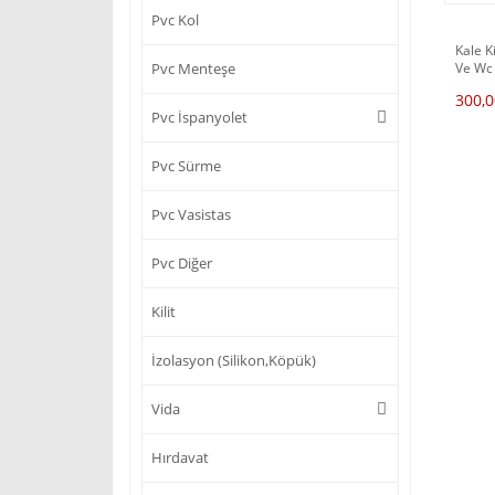
Pvc Kol
Kale K
Ve Wc 
Pvc Menteşe
300,0
Pvc İspanyolet
Pvc Sürme
Pvc Vasistas
Pvc Diğer
Kilit
İzolasyon (Silikon,Köpük)
Vida
Hırdavat