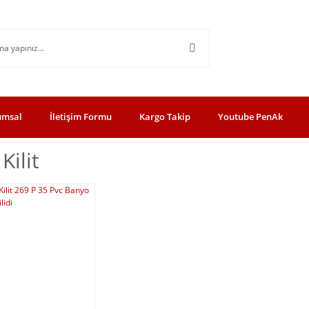
umsal
İletişim Formu
Kargo Takip
Youtube PenAk
Kilit