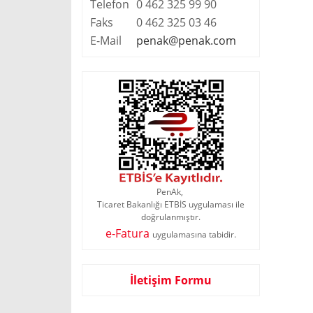
Telefon
0 462 325 99 90
Faks
0 462 325 03 46
E-Mail
penak@penak.com
PenAk,
Ticaret Bakanlığı ETBİS uygulaması ile
doğrulanmıştır.
e-Fatura
uygulamasına tabidir.
İletişim Formu