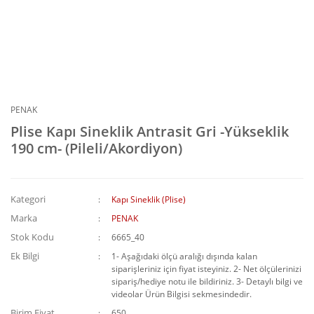
PENAK
Plise Kapı Sineklik Antrasit Gri -Yükseklik
190 cm- (Pileli/Akordiyon)
Kategori
Kapı Sineklik (Plise)
Marka
PENAK
Stok Kodu
6665_40
Ek Bilgi
1- Aşağıdaki ölçü aralığı dışında kalan
siparişleriniz için fiyat isteyiniz. 2- Net ölçülerinizi
sipariş/hediye notu ile bildiriniz. 3- Detaylı bilgi ve
videolar Ürün Bilgisi sekmesindedir.
Birim Fiyat
650