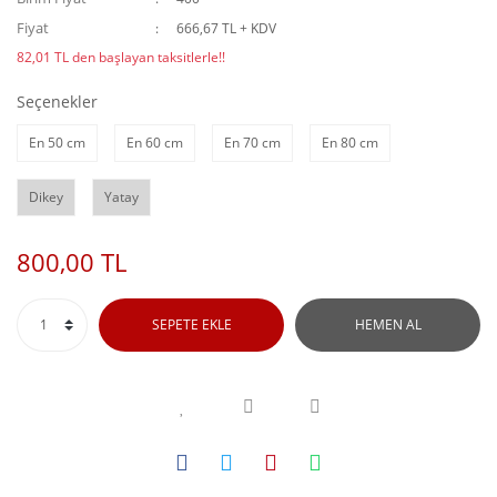
Fiyat
666,67 TL + KDV
82,01 TL den başlayan taksitlerle!!
Seçenekler
En 50 cm
En 60 cm
En 70 cm
En 80 cm
Dikey
Yatay
800,00 TL
SEPETE EKLE
HEMEN AL