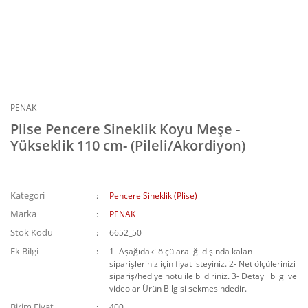
PENAK
Plise Pencere Sineklik Koyu Meşe -
Yükseklik 110 cm- (Pileli/Akordiyon)
Kategori
Pencere Sineklik (Plise)
Marka
PENAK
Stok Kodu
6652_50
Ek Bilgi
1- Aşağıdaki ölçü aralığı dışında kalan
siparişleriniz için fiyat isteyiniz. 2- Net ölçülerinizi
sipariş/hediye notu ile bildiriniz. 3- Detaylı bilgi ve
videolar Ürün Bilgisi sekmesindedir.
Birim Fiyat
400