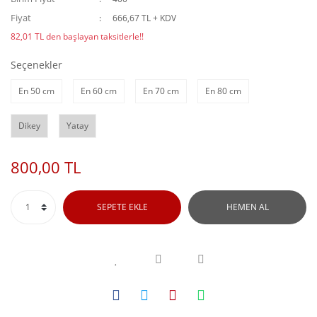
Fiyat
666,67 TL + KDV
82,01 TL den başlayan taksitlerle!!
Seçenekler
En 50 cm
En 60 cm
En 70 cm
En 80 cm
Dikey
Yatay
800,00 TL
SEPETE EKLE
HEMEN AL