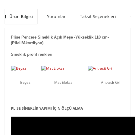
Ürün Bilgisi
Yorumlar
Taksit Seçenekleri
Ön
Plise Pencere Sineklik Açık Meşe -Yükseklik 110 cm-
(Pileli/Akordiyon)
Sineklik profil renkleri
Beyaz
Mat Eloksal
Antrasit Gri
PLİSE SİNEKLİK YAPIMI İÇİN ÖLÇÜ ALMA