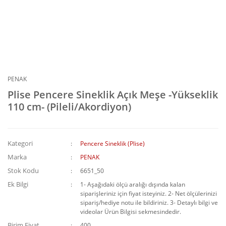
PENAK
Plise Pencere Sineklik Açık Meşe -Yükseklik
110 cm- (Pileli/Akordiyon)
Kategori
Pencere Sineklik (Plise)
Marka
PENAK
Stok Kodu
6651_50
Ek Bilgi
1- Aşağıdaki ölçü aralığı dışında kalan
siparişleriniz için fiyat isteyiniz. 2- Net ölçülerinizi
sipariş/hediye notu ile bildiriniz. 3- Detaylı bilgi ve
videolar Ürün Bilgisi sekmesindedir.
Birim Fiyat
400