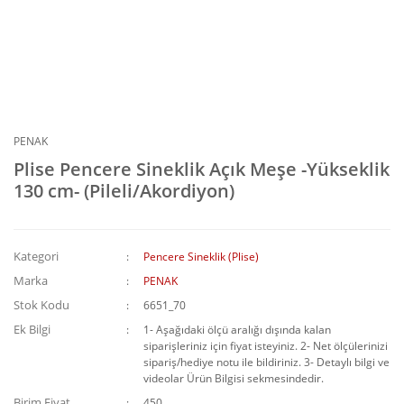
PENAK
Plise Pencere Sineklik Açık Meşe -Yükseklik
130 cm- (Pileli/Akordiyon)
Kategori
Pencere Sineklik (Plise)
Marka
PENAK
Stok Kodu
6651_70
Ek Bilgi
1- Aşağıdaki ölçü aralığı dışında kalan
siparişleriniz için fiyat isteyiniz. 2- Net ölçülerinizi
sipariş/hediye notu ile bildiriniz. 3- Detaylı bilgi ve
videolar Ürün Bilgisi sekmesindedir.
Birim Fiyat
450