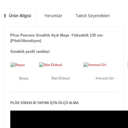
Ürün Bilgisi
Yorumlar
Taksit Seçenekleri
Ön
Plise Pencere Sineklik Açık Meşe -Yükseklik 130 cm-
(Pileli/Akordiyon)
Sineklik profil renkleri
Beyaz
Mat Eloksal
Antrasit Gri
PLİSE SİNEKLİK YAPIMI İÇİN ÖLÇÜ ALMA