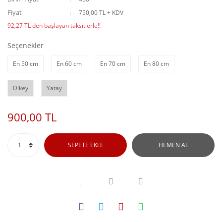
Fiyat
750,00 TL + KDV
92,27 TL den başlayan taksitlerle!!
Seçenekler
En 50 cm
En 60 cm
En 70 cm
En 80 cm
Dikey
Yatay
900,00 TL
SEPETE EKLE
HEMEN AL