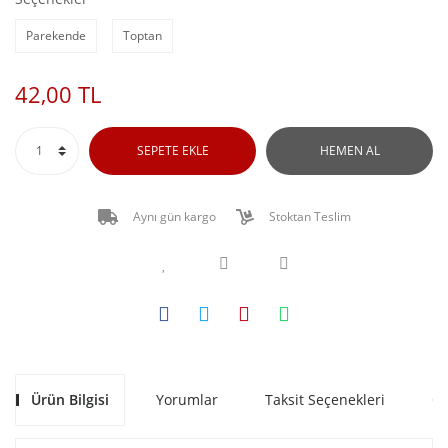
Parekende
Toptan
42,00 TL
SEPETE EKLE
HEMEN AL
Aynı gün kargo
Stoktan Teslim
Ürün Bilgisi
Yorumlar
Taksit Seçenekleri
Ön