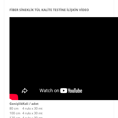
FİBER SİNEKLİK TÜL KALİTE TESTİNE İLİŞKİN VİDEO
Genişlik
Koli / adet
80 cm
4 rulo x 30 mt
100 cm
4 rulo x 30 mt
120 cm
4 rulo x 30 mt