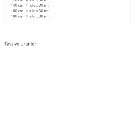
140 cm
4 rulo x 30 mt
160 cm
4 rulo x 30 mt
180 cm
4 rulo x 30 mt
Tavsiye Ürünler