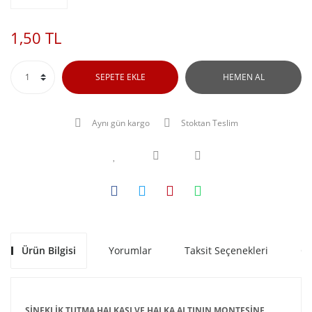
1,50 TL
SEPETE EKLE
HEMEN AL
Aynı gün kargo
Stoktan Teslim
Ürün Bilgisi
Yorumlar
Taksit Seçenekleri
Ön
SİNEKLİK TUTMA HALKASI VE HALKA ALTININ MONTESİNE