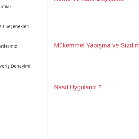
umlar
Tytan Professional Polyfix Silikonize Masti
boyanabilen derz dolgu ve izolasyon mastiği
Kapı ve pencere pervazlarında,
sit Seçenekleri
Alüminyum ve camın birleşim noktalarında ku
Mükemmel Yapışma ve Sızdır
rileriniz
Tytan Professional Polyfix Silikonize Mast
şveriş Deneyimi
Kuruduktan sonra esnektir ve su ile temizlen
Boyanabilir, çökme ve çatlama yapmaz
Nasıl Uygulanır ?
Yüzeyi kirden ve yağdan arındırıp, kurul
Düzgün uygulama yapabilmek için maske
Doğru ve temiz uygulama için uygulanaca
Mastiği, +5°C ile +40°C arasında uygul
Uygulama tamamlandıktan sonra maskel
Kürlenme oranı :
2 mm / 24 saat