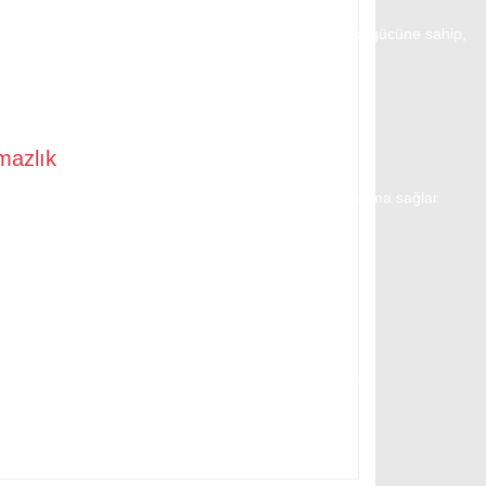
k, iç ve dış mekanlarda küfe dayanıklı, yüksek yapışma gücüne sahip,
dir.
llanılır.
mazlık
ik, gözenekli ve gözeneksiz yüzeylerde mükemmel tutunma sağlar
ebilir
ayınız
leme bandı kullanın
k alanın kenarlarını maskeleme bandı ile bantlayınız.
amaya dikkat edin
eme bandını çıkarın