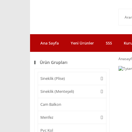
Ana Sayfa
Yeni Ürünler
SSS
Kur
Anasayf
Ürün Grupları
Sineklik (Plise)
Sineklik (Menteşeli)
Cam Balkon
Menfez
Pvc Kol