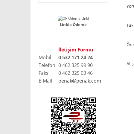
Yor
Linkle Ödeme
Tak
Öne
İletişim Formu
Mobil
0 532 171 24 2
4
Alı
Telefon
0 462 325 99 90
Faks
0 462 325 03 46
E-Mail
penak@penak.com