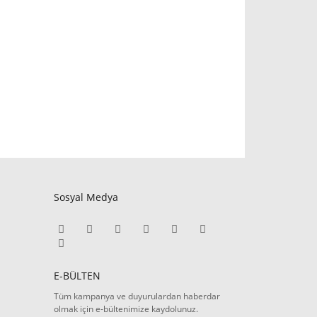
Sosyal Medya
E-BÜLTEN
Tüm kampanya ve duyurulardan haberdar
olmak için e-bültenimize kaydolunuz.