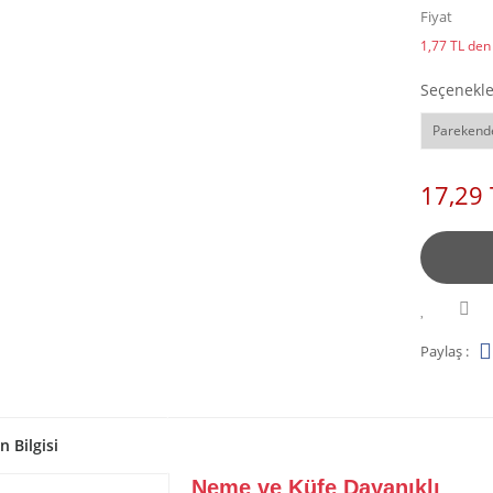
Fiyat
1,77 TL den 
Seçenekle
Parekend
17,29 
Paylaş :
n Bilgisi
TYTAN PROFESSION
Neme ve Küfe Dayanıklı