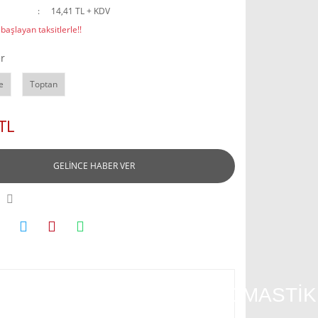
14,41 TL + KDV
başlayan taksitlerle!!
r
e
Toptan
TL
GELİNCE HABER VER
AL POLYFIX SİLİKONİZE MASTİK