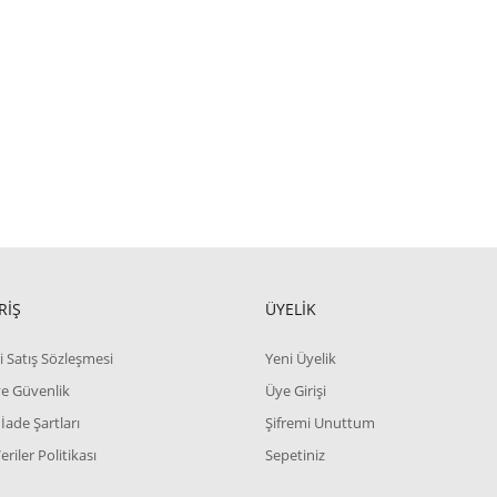
RİŞ
ÜYELİK
i Satış Sözleşmesi
Yeni Üyelik
 ve Güvenlik
Üye Girişi
 İade Şartları
Şifremi Unuttum
Veriler Politikası
Sepetiniz