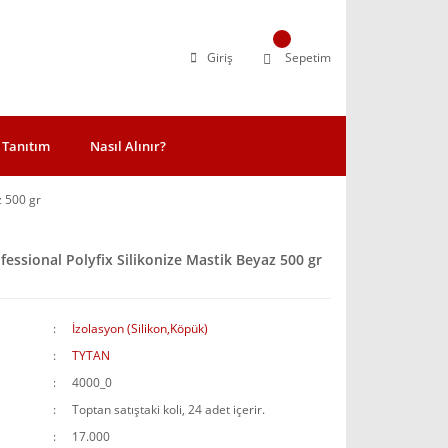
Giriş
Sepetim
Tanıtım
Nasıl Alınır?
z 500 gr
fessional Polyfix Silikonize Mastik Beyaz 500 gr
İzolasyon (Silikon,Köpük)
TYTAN
4000_0
Toptan satıştaki koli, 24 adet içerir.
17.000