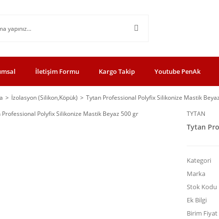
umsal
İletişim Formu
Kargo Takip
Youtube PenAk
a
İzolasyon (Silikon,Köpük)
Tytan Professional Polyfix Silikonize Mastik Beya
TYTAN
Tytan Pro
Kategori
Marka
Stok Kodu
Ek Bilgi
Birim Fiyat